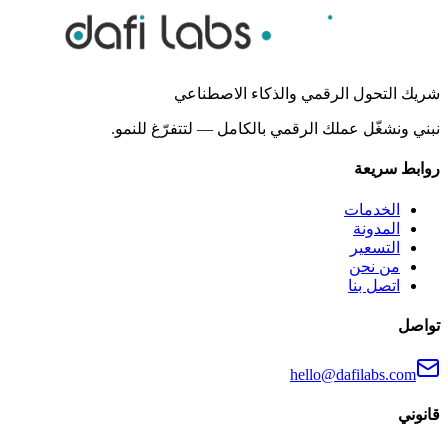
شريك التحول الرقمي والذكاء الاصطناعي
نبني ونشغّل عملك الرقمي بالكامل — لتتفرّغ للنمو.
روابط سريعة
الخدمات
المدونة
التسعير
من نحن
اتصل بنا
تواصل
hello@dafilabs.com
قانوني